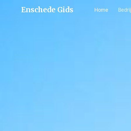
Enschede Gids
Home
Bedri