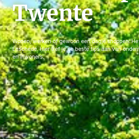
Twente
Wonen, werken of gewoon een dagje shoppen. Het 
Enschede. Hier tref je de beste tips aan van onde
en inwoners.