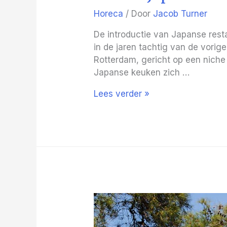
Horeca
/ Door
Jacob Turner
De introductie van Japanse res
in de jaren tachtig van de vori
Rotterdam, gericht op een niche
Japanse keuken zich …
Hoe
Lees verder »
de
Japanse
keuken
zijn
weg
vond
naar
Nederlandse
steden