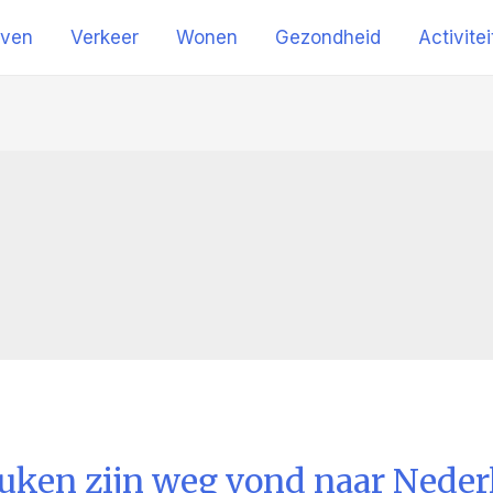
jven
Verkeer
Wonen
Gezondheid
Activite
uken zijn weg vond naar Neder