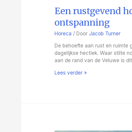
Een rustgevend hot
ontspanning
Horeca
/ Door
Jacob Turner
De behoefte aan rust en ruimte
dagelijkse hectiek. Waar stilte no
aan de rand van de Veluwe is dit
Een
Lees verder »
rustgevend
hotel
in
de
natuur:
Hotel
de
Beyaerd