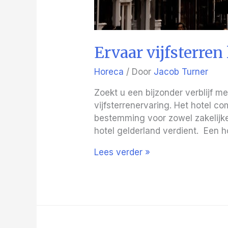
Ervaar vijfsterren
Horeca
/ Door
Jacob Turner
Zoekt u een bijzonder verblijf m
vijfsterrenervaring. Het hotel 
bestemming voor zowel zakelijke
hotel gelderland verdient. Een h
Ervaar
Lees verder »
vijfsterren
luxe
in
Gelderland
bij