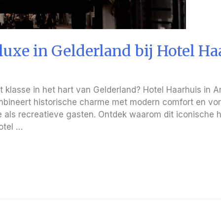
 luxe in Gelderland bij Hotel H
et klasse in het hart van Gelderland? Hotel Haarhuis in A
combineert historische charme met modern comfort en v
 als recreatieve gasten. Ontdek waarom dit iconische ho
otel …