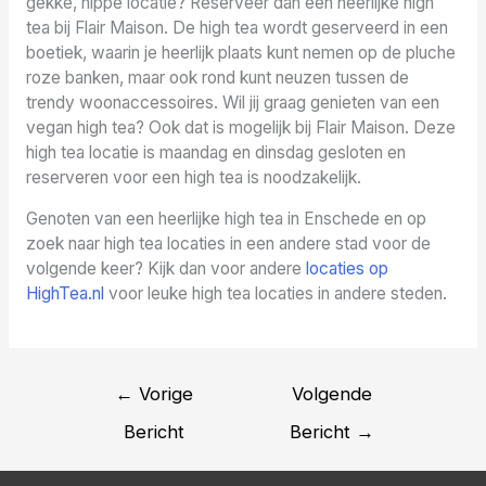
gekke, hippe locatie? Reserveer dan een heerlijke high
tea bij Flair Maison. De high tea wordt geserveerd in een
boetiek, waarin je heerlijk plaats kunt nemen op de pluche
roze banken, maar ook rond kunt neuzen tussen de
trendy woonaccessoires. Wil jij graag genieten van een
vegan high tea? Ook dat is mogelijk bij Flair Maison. Deze
high tea locatie is maandag en dinsdag gesloten en
reserveren voor een high tea is noodzakelijk.
Genoten van een heerlijke high tea in Enschede en op
zoek naar high tea locaties in een andere stad voor de
volgende keer? Kijk dan voor andere
locaties op
HighTea.nl
voor leuke high tea locaties in andere steden.
Bericht
←
Vorige
Volgende
navigatie
Bericht
Bericht
→