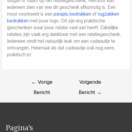
slogan of naam op het relatiegeschenk. Hierdoor kan
iedereen zien van wie dit geschenk afkomstig is. Een
mooi voorbeeld is een
paraplu bedrukken
of
rugzakken
bedrukken
met jouw logo. Dit zijn erg praktische
geschenken waar jouw relatie veel aan heeft. Zakelijke
relaties zijn vaak erg dankbaar met een relatiegeschenk.
Iedereen vindt het natuurlijk leuk om een cadeautje te
ontvangen. Helemaal als dat cadeautje ook nog eens
praktisch is!
Bericht
←
Vorige
Volgende
navigatie
Bericht
Bericht
→
Pagina’s