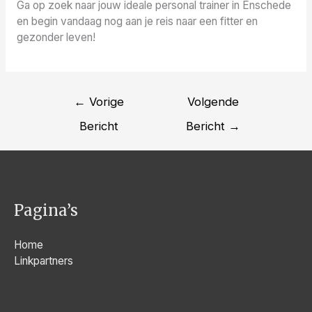
Ga op zoek naar jouw ideale personal trainer in Enschede
en begin vandaag nog aan je reis naar een fitter en
gezonder leven!
Bericht
←
Vorige
Volgende
navigatie
Bericht
Bericht
→
Pagina’s
Home
Linkpartners