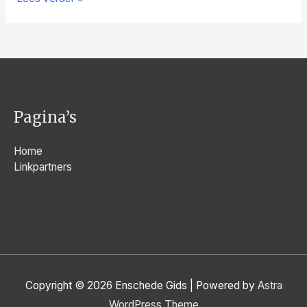
perfecte
tijd
voor
het
aanschaffen
van
zonnepanelen!
Pagina’s
Home
Linkpartners
Copyright © 2026
Enschede Gids
| Powered by
Astra
WordPress Theme