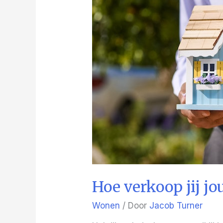
Hoe verkoop jij j
Wonen
/ Door
Jacob Turner