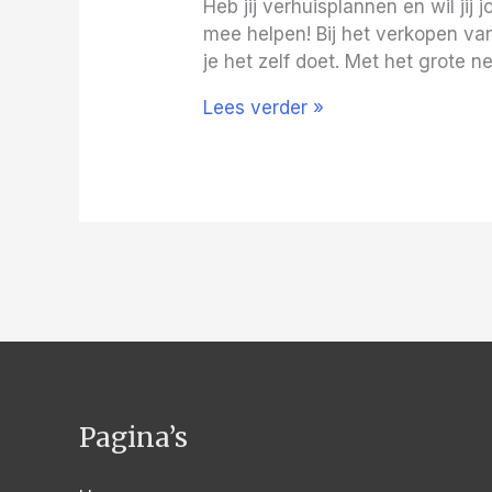
Heb jij verhuisplannen en wil j
mee helpen! Bij het verkopen van 
je het zelf doet. Met het grote 
Hoe
Lees verder »
verkoop
jij
jouw
woning
in
Enschede?
Pagina’s