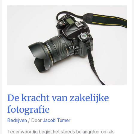
wereld
van
juweliers
in
Enschede
De kracht van zakelijke
fotografie
Bedrijven
/ Door
Jacob Turner
Tegenwoordig begint het steeds belangrijker om als