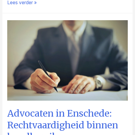
De
Lees verder »
evolutie
van
beveiligingstechniek
Advocaten in Enschede:
Rechtvaardigheid binnen