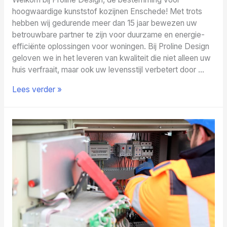
hoogwaardige kunststof kozijnen Enschede! Met trots
hebben wij gedurende meer dan 15 jaar bewezen uw
betrouwbare partner te zijn voor duurzame en energie-
efficiënte oplossingen voor woningen. Bij Proline Design
geloven we in het leveren van kwaliteit die niet alleen uw
huis verfraait, maar ook uw levensstijl verbetert door …
Proline
Lees verder »
Design:
Uw
Expert
in
Kunststof
Kozijnen
in
Enschede