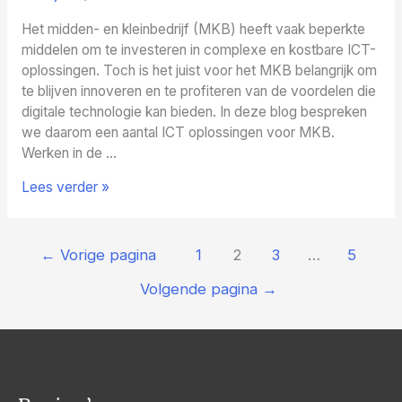
Het midden- en kleinbedrijf (MKB) heeft vaak beperkte
middelen om te investeren in complexe en kostbare ICT-
oplossingen. Toch is het juist voor het MKB belangrijk om
te blijven innoveren en te profiteren van de voordelen die
digitale technologie kan bieden. In deze blog bespreken
we daarom een aantal ICT oplossingen voor MKB.
Werken in de …
ICT
Lees verder »
oplossingen
voor
Berichten
het
←
Vorige pagina
1
2
3
…
5
MKB
paginering
Volgende pagina
→