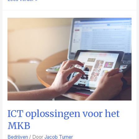
impact
van
koffie
op
ons
lichaam
ICT oplossingen voor het
MKB
Bedrijven
/ Door
Jacob Turner