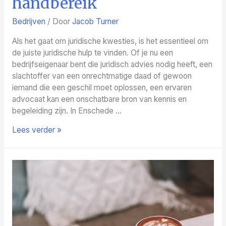
handbereik
Bedrijven
/ Door
Jacob Turner
Als het gaat om juridische kwesties, is het essentieel om
de juiste juridische hulp te vinden. Of je nu een
bedrijfseigenaar bent die juridisch advies nodig heeft, een
slachtoffer van een onrechtmatige daad of gewoon
iemand die een geschil moet oplossen, een ervaren
advocaat kan een onschatbare bron van kennis en
begeleiding zijn. In Enschede …
Advocaten
Lees verder »
in
Enschede:
Rechtvaardigheid
binnen
handbereik