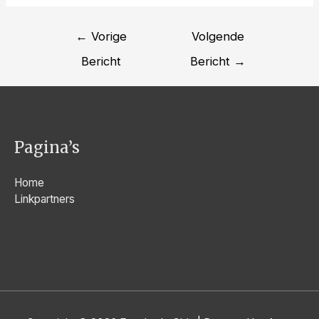
Bericht
←
Vorige
Volgende
navigatie
Bericht
Bericht
→
Pagina’s
Home
Linkpartners