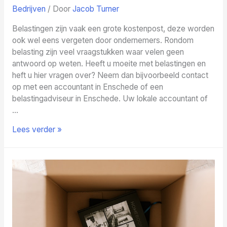
Bedrijven
/ Door
Jacob Turner
Belastingen zijn vaak een grote kostenpost, deze worden
ook wel eens vergeten door ondernemers. Rondom
belasting zijn veel vraagstukken waar velen geen
antwoord op weten. Heeft u moeite met belastingen en
heft u hier vragen over? Neem dan bijvoorbeeld contact
op met een accountant in Enschede of een
belastingadviseur in Enschede. Uw lokale accountant of
…
Alles
Lees verder »
wat
je
moet
weten
over
belastingen
rondom
je