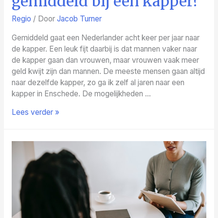
gemiddeld bij een kapper?
Regio
/ Door
Jacob Turner
Gemiddeld gaat een Nederlander acht keer per jaar naar
de kapper. Een leuk fijt daarbij is dat mannen vaker naar
de kapper gaan dan vrouwen, maar vrouwen vaak meer
geld kwijt zijn dan mannen. De meeste mensen gaan altijd
naar dezelfde kapper, zo ga ik zelf al jaren naar een
kapper in Enschede. De mogelijkheden …
Wat
Lees verder »
kost
een
knipbeurt
gemiddeld
bij
een
kapper?