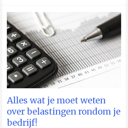
beste
uit
een
bedrijf
halen
begint
met
keuzes
maken
Alles wat je moet weten
over belastingen rondom je
bedrijf!