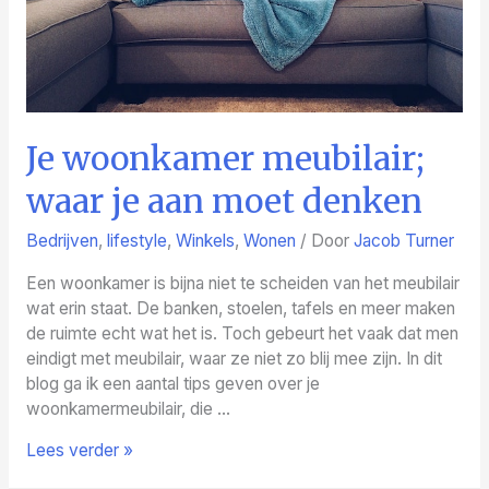
Je woonkamer meubilair;
waar je aan moet denken
Bedrijven
,
lifestyle
,
Winkels
,
Wonen
/ Door
Jacob Turner
Een woonkamer is bijna niet te scheiden van het meubilair
wat erin staat. De banken, stoelen, tafels en meer maken
de ruimte echt wat het is. Toch gebeurt het vaak dat men
eindigt met meubilair, waar ze niet zo blij mee zijn. In dit
blog ga ik een aantal tips geven over je
woonkamermeubilair, die …
Je
Lees verder »
woonkamer