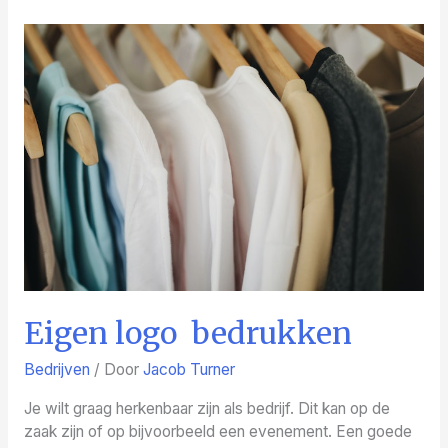
meubilair;
waar
je
aan
moet
denken
Eigen logo bedrukken
Bedrijven
/ Door
Jacob Turner
Je wilt graag herkenbaar zijn als bedrijf. Dit kan op de
zaak zijn of op bijvoorbeeld een evenement. Een goede