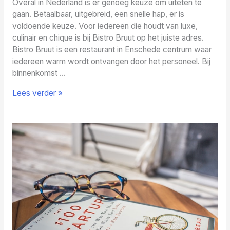
Overal in Nederland is er genoeg keuze om uiteten te
gaan. Betaalbaar, uitgebreid, een snelle hap, er is
voldoende keuze. Voor iedereen die houdt van luxe,
culinair en chique is bij Bistro Bruut op het juiste adres.
Bistro Bruut is een restaurant in Enschede centrum waar
iedereen warm wordt ontvangen door het personeel. Bij
binnenkomst …
Geniet
Lees verder »
van
luxe
gerechten
en
heerlijke
wijnen!