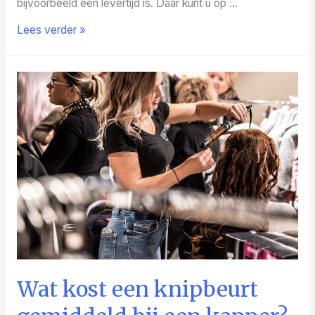
bijvoorbeeld een levertijd is. Daar kunt u op …
Een
Lees verder »
algemene
voorwaarden
opstellen
Wat kost een knipbeurt