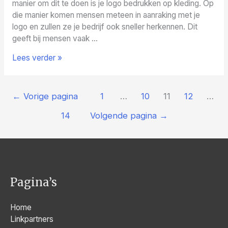
manier om dit te doen is je logo bedrukken op kleding. Op
die manier komen mensen meteen in aanraking met je
logo en zullen ze je bedrijf ook sneller herkennen. Dit
geeft bij mensen vaak …
Eigen
Lees verder »
logo
bedrukken
Berichten
←
Vorige pagina
1
…
10
11
12
…
paginering
14
Volgende pagina
→
Pagina’s
Home
Linkpartners