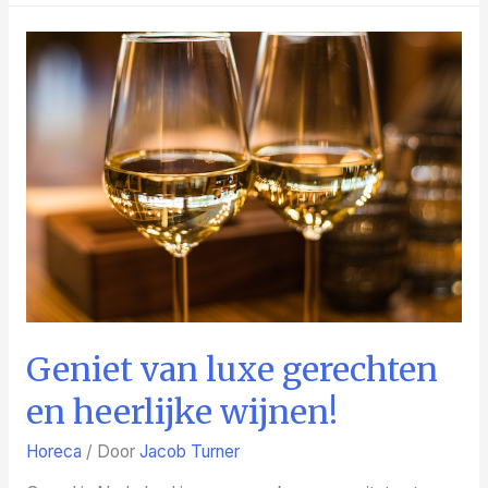
horen
bij
je
koopwoning
Geniet van luxe gerechten
en heerlijke wijnen!
Horeca
/ Door
Jacob Turner